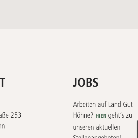
T
JOBS
e
Arbeiten auf Land Gut
raße 253
Höhne?
geht’s zu
HIER
nn
unseren aktuellen
Stellenangeboten!